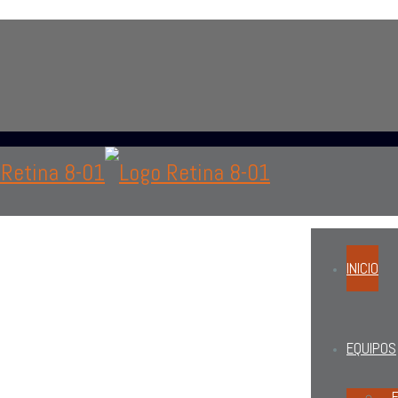
 área de oftalmología, optometría o personal administrat
INICIO
EQUIPOS