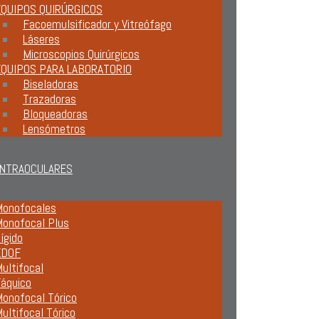
QUIPOS QUIRÚRGICOS
Facoemulsificador y Vitreófago
Láseres
Microscopios Quirúrgicos
EQUIPOS PARA LABORATORIO
Biseladoras
Trazadoras
Bloqueadoras
Lensómetros
INTRAOCULARES
onofocales
onofocal Plus
ígido
EDOF
ultifocal
áquico
onofocal Tórico
ultifocal Tórico