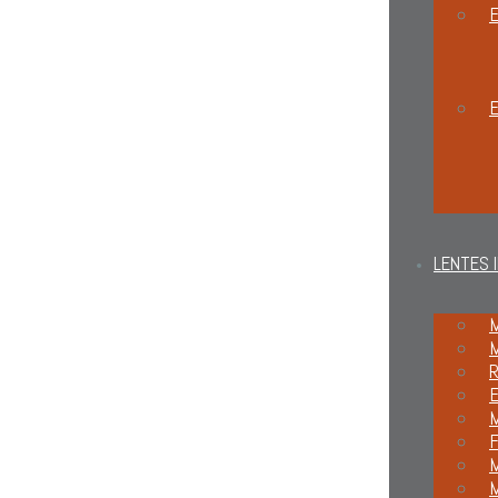
E
LENTES 
M
M
R
M
F
M
M