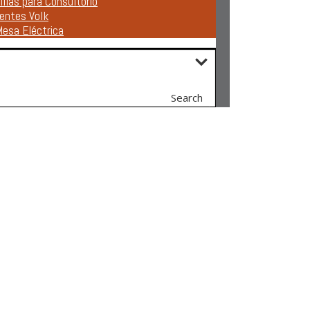
illas para Consultorio
entes Volk
esa Eléctrica
Search