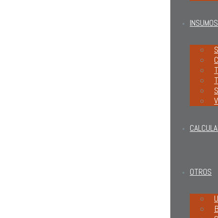
INSUMOS
S
C
T
T
S
V
CALCULA
OTROS
U
B