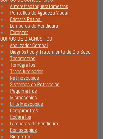
Autorefractoqueratómetros
Pantallas de Agudeza Visual
Cámara Retinal
Lámparas de Hendidura
Foropter
QUIPOS DE DIAGNÓSTICO
Analizador Corneal
Diagnóstico y Tratamiento de Ojo Seco
Tonómetros
Tomógrafos
Transiluminador
Retinoscopios
Sistemas de Refracción
Paquímetros
Microscopios
Oftalmoscopios
Campímetros
Ecógrafos
Lámparas de Hendidura
Gonioscopios
Biómetros