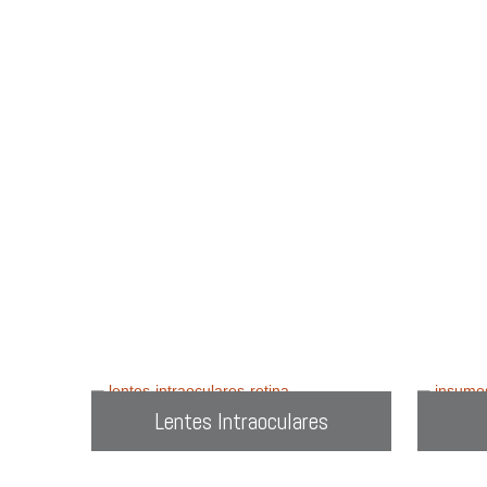
en
C
Prueba con
Lentes Intraoculares