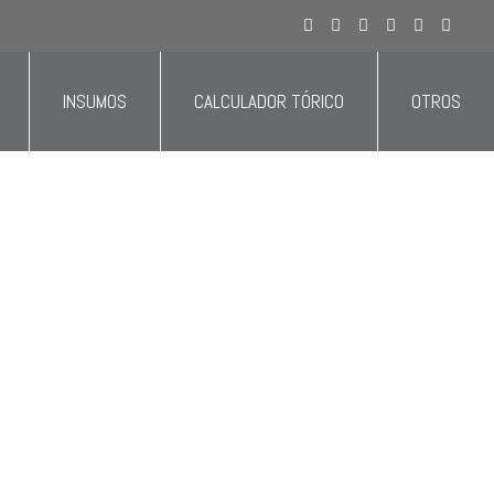
ivo del sector salud y estás en Colombia.
INSUMOS
CALCULADOR TÓRICO
OTROS