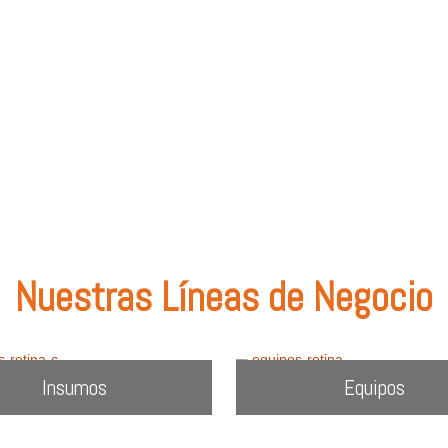
olombia
.
: tipos de lentes, marcas comercializadas, equipos o utiliza el filtro de bú
Nuestras Líneas de Negocio
Insumos
Equipos