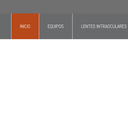
 área de oftalmología, optometría o personal administrat
INICIO
EQUIPOS
LENTES INTRAOCULARES
s distribuidores
nsumos
y
equipos
lta tecnología y calidad
a
oftalmología
y
optometría