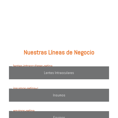
Prueba con: tipos de lentes, marcas comercializadas, equipos o
utiliza el filtro de búsqueda del lado derecho.
Nuestras Líneas de Negocio
Lentes Intraoculares
Insumos
Equipos