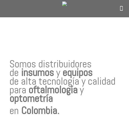
Contáctanos
solo si eres personal en el área de
oftalmología, optometría o personal
administrativo del sector salud y estás en
Colombia.
Somos distribuidores
de
insumos
y
equipos
de alta tecnología y calidad
para
oftalmología
y
optometría
en
Colombia
.