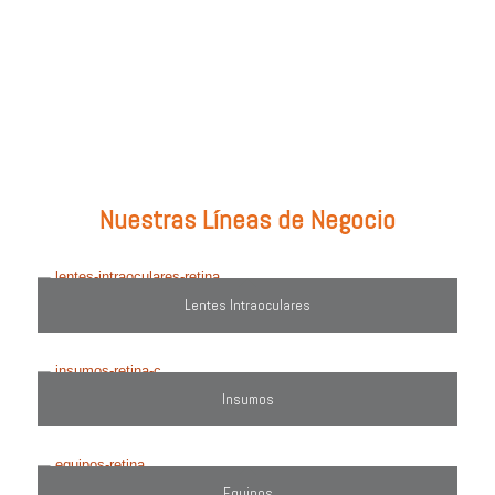
Prueba con: tipos de lentes, marcas comercializadas, equipos o
utiliza el filtro de búsqueda del lado derecho.
Nuestras Líneas de Negocio
Lentes Intraoculares
Insumos
Equipos