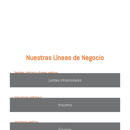
Prueba con: tipos de lentes, marcas comercializadas, equipos o
utiliza el filtro de búsqueda del lado derecho.
Nuestras Líneas de Negocio
Lentes Intraoculares
Insumos
Equipos