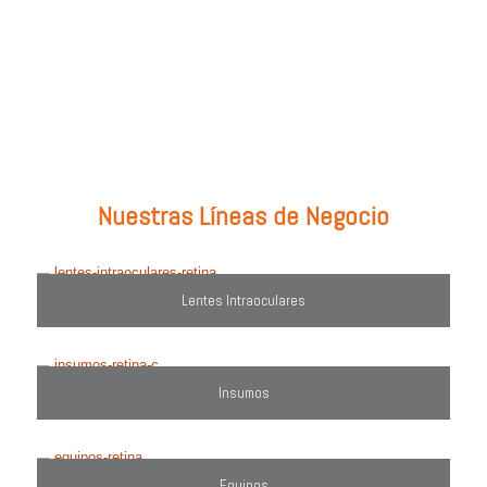
Prueba con: tipos de lentes, marcas comercializadas, equipos o
utiliza el filtro de búsqueda del lado derecho.
Nuestras Líneas de Negocio
Lentes Intraoculares
Insumos
Equipos