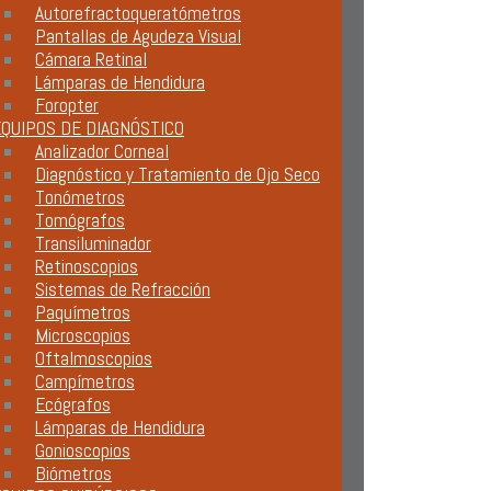
Autorefractoqueratómetros
Pantallas de Agudeza Visual
Cámara Retinal
Lámparas de Hendidura
Foropter
QUIPOS DE DIAGNÓSTICO
Analizador Corneal
Diagnóstico y Tratamiento de Ojo Seco
Tonómetros
Tomógrafos
Transiluminador
Retinoscopios
Sistemas de Refracción
Paquímetros
Microscopios
Oftalmoscopios
Campímetros
Ecógrafos
Lámparas de Hendidura
Gonioscopios
Biómetros