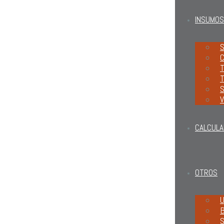
INSUMOS
S
C
T
T
S
V
CALCULA
OTROS
U
B
S