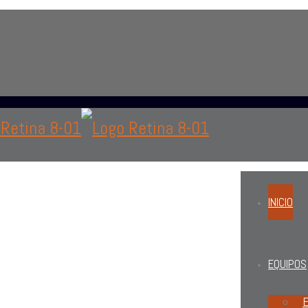
 área de oftalmología, optometría o personal administrat
INICIO
EQUIPOS