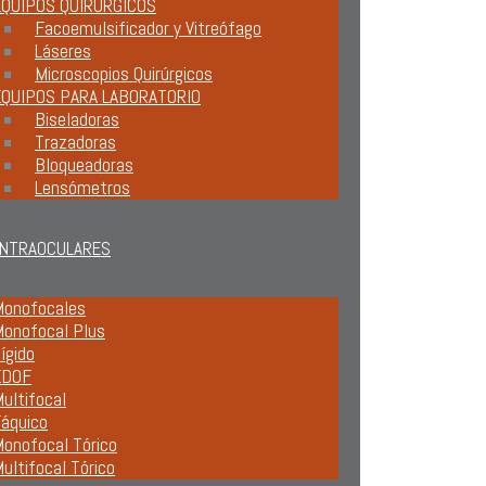
QUIPOS QUIRÚRGICOS
Facoemulsificador y Vitreófago
Láseres
Microscopios Quirúrgicos
EQUIPOS PARA LABORATORIO
Biseladoras
Trazadoras
Bloqueadoras
Lensómetros
INTRAOCULARES
onofocales
onofocal Plus
ígido
EDOF
ultifocal
áquico
onofocal Tórico
ultifocal Tórico