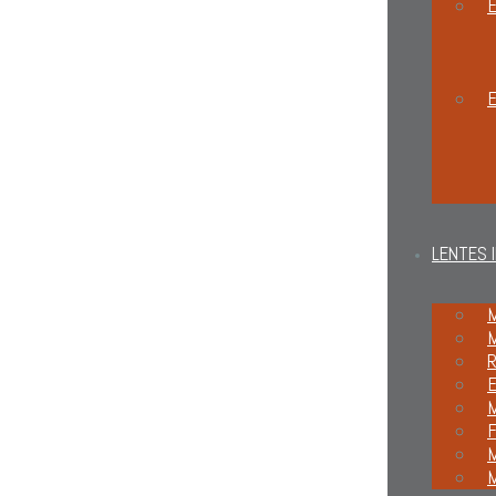
E
LENTES 
M
M
R
M
F
M
M