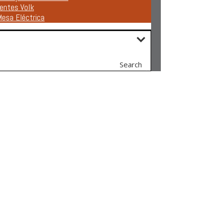
entes Volk
esa Eléctrica
Search