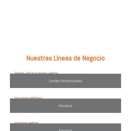
Prueba con: tipos de lentes, marcas comercializadas, equipos o
utiliza el filtro de búsqueda del lado derecho.
Nuestras Líneas de Negocio
Lentes Intraoculares
Insumos
Equipos