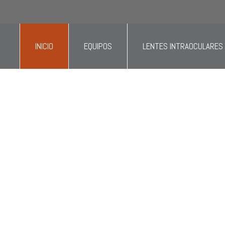
 área de oftalmología, optometría o personal administrat
INICIO
EQUIPOS
LENTES INTRAOCULARES
s distribuidores
nsumos
y
equipos
lta tecnología y calidad
a
oftalmología
y
optometría