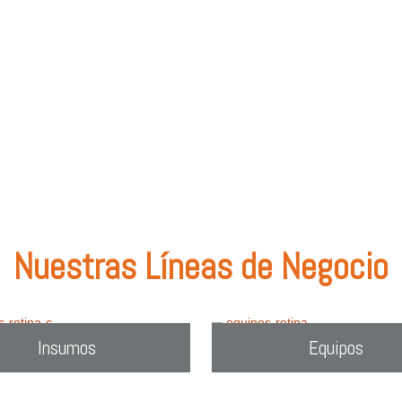
olombia
.
: tipos de lentes, marcas comercializadas, equipos o utiliza el filtro de bú
Nuestras Líneas de Negocio
Insumos
Equipos