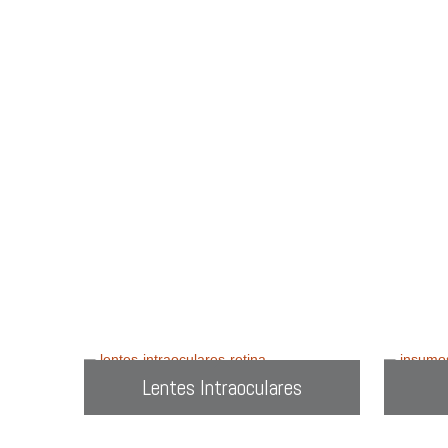
en
C
Prueba con
Lentes Intraoculares