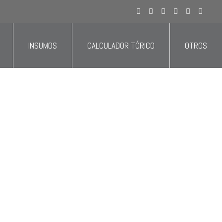
ivo del sector salud y estás en Colombia.
INSUMOS
CALCULADOR TÓRICO
OTROS