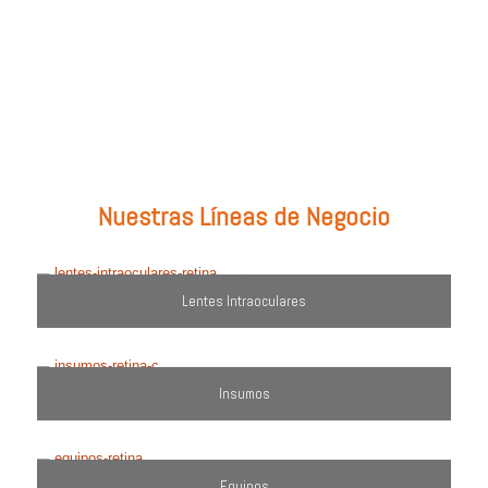
Prueba con: tipos de lentes, marcas comercializadas, equipos o
utiliza el filtro de búsqueda del lado derecho.
Nuestras Líneas de Negocio
Lentes Intraoculares
Insumos
Equipos