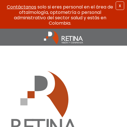
X
Contáctanos
solo si eres personal en el área de
oftalmología, optometría o personal
administrativo del sector salud y estás en
Colombia.