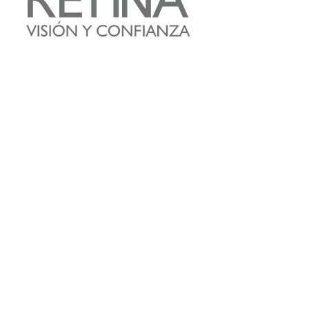
Somos distribuidores
de
insumos
y
equipos
de alta tecnología y calidad
para
oftalmología
y
optometría
en
Colombia
.
Prueba con: tipos de lentes, marcas comercializadas, equipos o