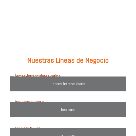
Prueba con: tipos de lentes, marcas comercializadas, equipos o
utiliza el filtro de búsqueda del lado derecho.
Nuestras Líneas de Negocio
Lentes Intraoculares
Insumos
Equipos