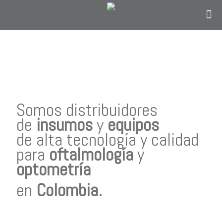
Contáctanos
solo si eres personal en el área de
oftalmología, optometría o personal
administrativo del sector salud y estás en
Colombia.
Somos distribuidores
de
insumos
y
equipos
de alta tecnología y calidad
para
oftalmología
y
optometría
en
Colombia
.