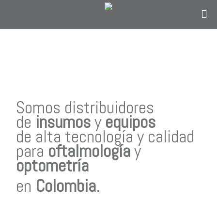
Contáctanos
solo si eres personal en el área de
oftalmología, optometría o personal
administrativo del sector salud y estás en
Colombia.
Somos distribuidores
de
insumos
y
equipos
de alta tecnología y calidad
para
oftalmología
y
optometría
en
Colombia
.