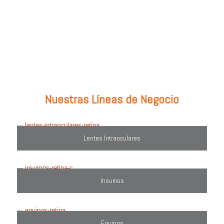
Prueba con: tipos de lentes, marcas comercializadas, equipos o
utiliza el filtro de búsqueda del lado derecho.
Nuestras Líneas de Negocio
Lentes Intraoculares
Insumos
Equipos