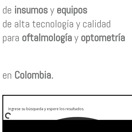
de
insumos
y
equipos
de alta tecnología y calidad
para
oftalmología
y
optometría
en
Colombia
.
Prueba con: tipos de lentes, marcas comercializadas, equipos o utiliza el 