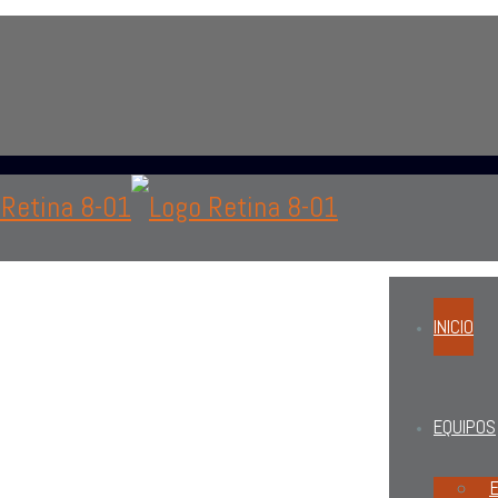
 área de oftalmología, optometría o personal administrat
INICIO
EQUIPOS