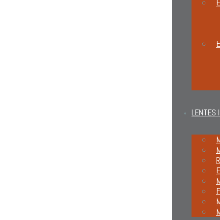
E
LENTES 
M
M
R
M
F
M
M