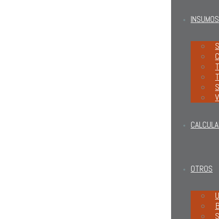
INSUMOS
S
C
T
T
S
V
CALCULA
OTROS
U
B
S