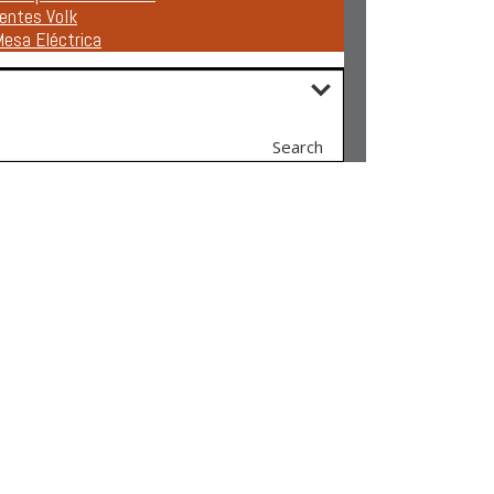
entes Volk
esa Eléctrica
Search