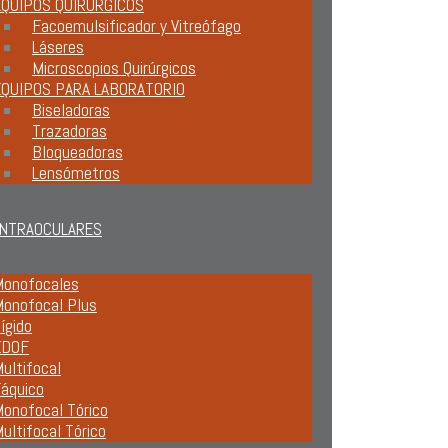
QUIPOS QUIRÚRGICOS
Facoemulsificador y Vitreófago
Láseres
Microscopios Quirúrgicos
EQUIPOS PARA LABORATORIO
Biseladoras
Trazadoras
Bloqueadoras
Lensómetros
INTRAOCULARES
onofocales
onofocal Plus
ígido
EDOF
ultifocal
áquico
onofocal Tórico
ultifocal Tórico