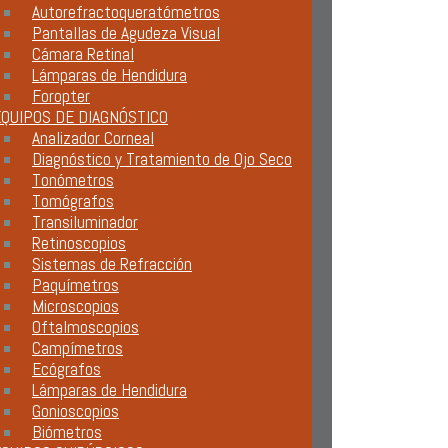
Autorefractoqueratómetros
Pantallas de Agudeza Visual
Cámara Retinal
Lámparas de Hendidura
Foropter
QUIPOS DE DIAGNÓSTICO
Analizador Corneal
Diagnóstico y Tratamiento de Ojo Seco
Tonómetros
Tomógrafos
Transiluminador
Retinoscopios
Sistemas de Refracción
Paquímetros
Microscopios
Oftalmoscopios
Campímetros
Ecógrafos
Lámparas de Hendidura
Gonioscopios
Biómetros