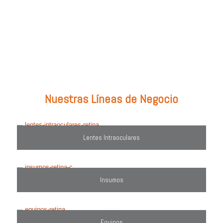
Prueba con: tipos de lentes, marcas comercializadas, equipos o
utiliza el filtro de búsqueda del lado derecho.
Nuestras Líneas de Negocio
Lentes Intraoculares
Insumos
Equipos