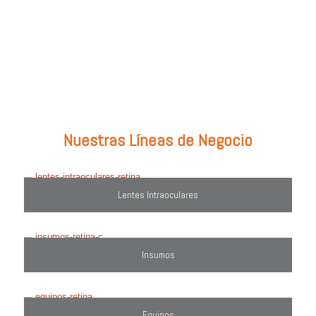
Prueba con: tipos de lentes, marcas comercializadas, equipos o
utiliza el filtro de búsqueda del lado derecho.
Nuestras Líneas de Negocio
Lentes Intraoculares
Insumos
Equipos