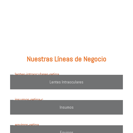
Prueba con: tipos de lentes, marcas comercializadas, equipos o
utiliza el filtro de búsqueda del lado derecho.
Nuestras Líneas de Negocio
Lentes Intraoculares
Insumos
Equipos