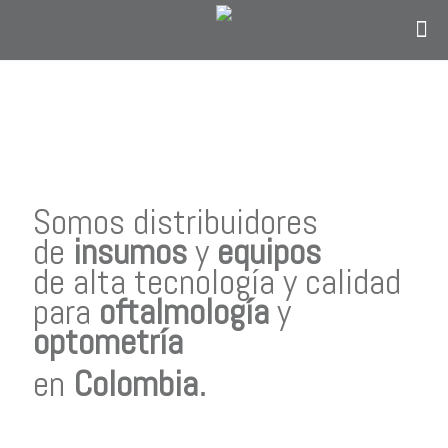
Contáctanos
solo si eres personal en el área de
oftalmología, optometría o personal
administrativo del sector salud y estás en
Colombia.
Somos distribuidores
de
insumos
y
equipos
de alta tecnología y calidad
para
oftalmología
y
optometría
en
Colombia
.