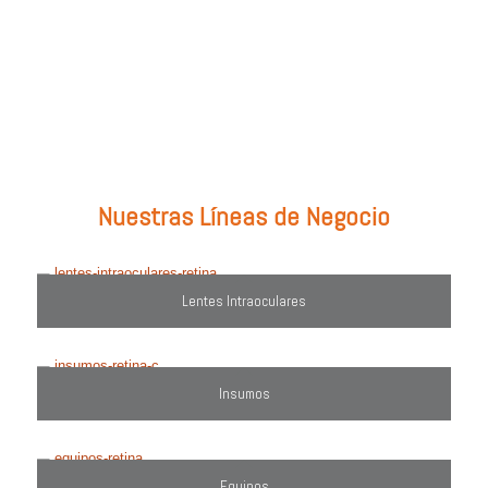
Prueba con: tipos de lentes, marcas comercializadas, equipos o
utiliza el filtro de búsqueda del lado derecho.
Nuestras Líneas de Negocio
Lentes Intraoculares
Insumos
Equipos