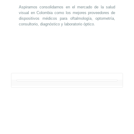
Aspiramos consolidarnos en el mercado de la salud
visual en Colombia como los mejores proveedores de
dispositivos médicos para oftalmología, optometría,
consultorio, diagnóstico y laboratorio óptico.
App Casino Mania
Planetwin365 registrazione casino
Casino online Winspark secure
CasinoStar casino online
Codice bonus fastbet casino online
online