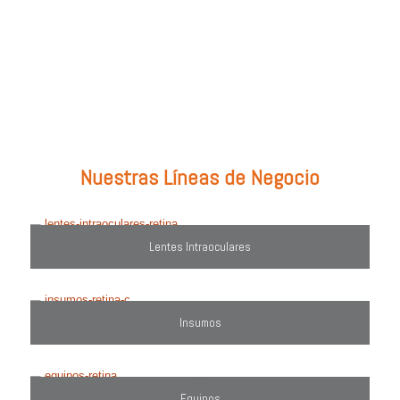
Prueba con: tipos de lentes, marcas comercializadas, equipos o
utiliza el filtro de búsqueda del lado derecho.
Nuestras Líneas de Negocio
Lentes Intraoculares
Insumos
Equipos