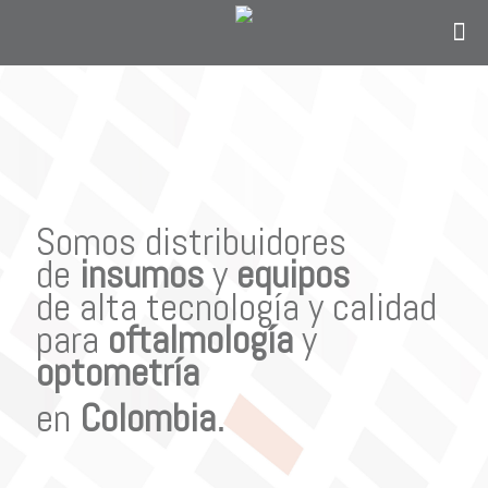
Contáctanos
solo si eres personal en el área de
oftalmología, optometría o personal
administrativo del sector salud y estás en
Colombia.
Somos distribuidores
de
insumos
y
equipos
de alta tecnología y calidad
para
oftalmología
y
optometría
en
Colombia
.