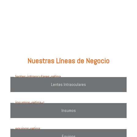
Prueba con: tipos de lentes, marcas comercializadas, equipos o
utiliza el filtro de búsqueda del lado derecho.
Nuestras Líneas de Negocio
Lentes Intraoculares
Insumos
Equipos