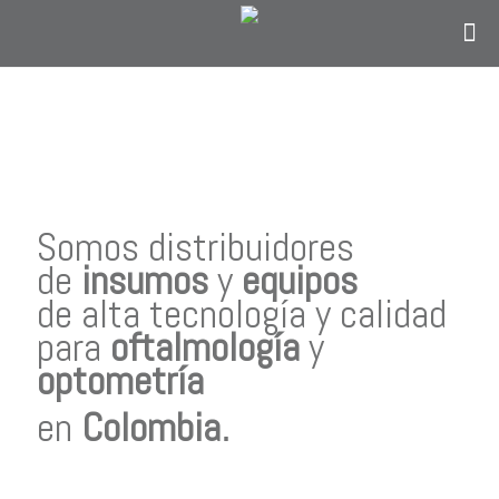
Contáctanos
solo si eres personal en el área de
oftalmología, optometría o personal
administrativo del sector salud y estás en
Colombia.
Somos distribuidores
de
insumos
y
equipos
de alta tecnología y calidad
para
oftalmología
y
optometría
en
Colombia
.