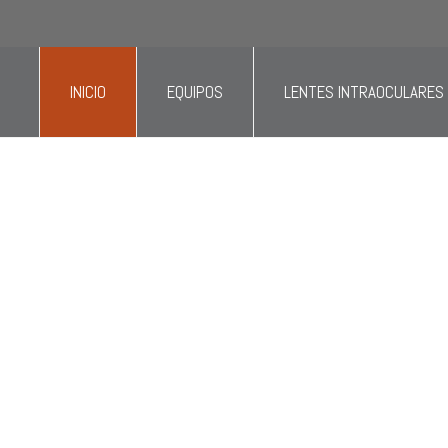
 área de oftalmología, optometría o personal administrat
INICIO
EQUIPOS
LENTES INTRAOCULARES
s distribuidores
nsumos
y
equipos
lta tecnología y calidad
a
oftalmología
y
optometría