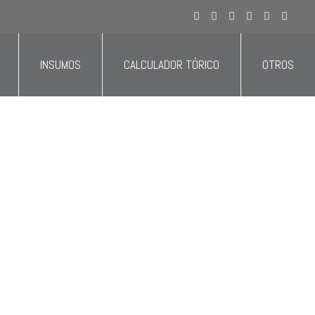
ivo del sector salud y estás en Colombia.
INSUMOS
CALCULADOR TÓRICO
OTROS