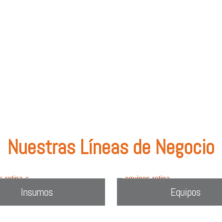
olombia
.
: tipos de lentes, marcas comercializadas, equipos o utiliza el filtro de bú
Nuestras Líneas de Negocio
Insumos
Equipos