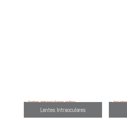
en
C
Prueba con
Lentes Intraoculares