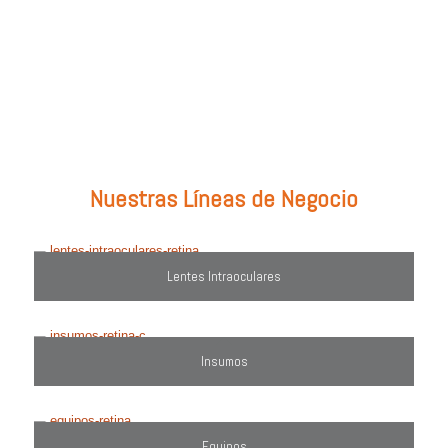
Prueba con: tipos de lentes, marcas comercializadas, equipos o
utiliza el filtro de búsqueda del lado derecho.
Nuestras Líneas de Negocio
Lentes Intraoculares
Insumos
Equipos