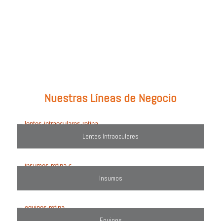
Prueba con: tipos de lentes, marcas comercializadas, equipos o
utiliza el filtro de búsqueda del lado derecho.
Nuestras Líneas de Negocio
Lentes Intraoculares
Insumos
Equipos