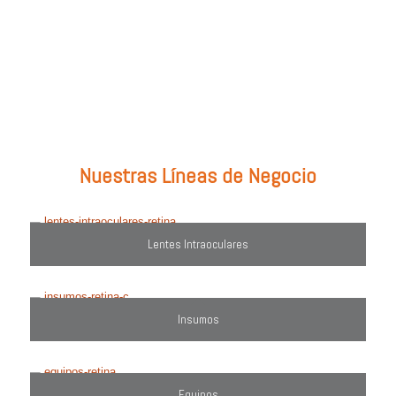
Prueba con: tipos de lentes, marcas comercializadas, equipos o
utiliza el filtro de búsqueda del lado derecho.
Nuestras Líneas de Negocio
Lentes Intraoculares
Insumos
Equipos