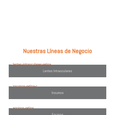
Prueba con: tipos de lentes, marcas comercializadas, equipos o
utiliza el filtro de búsqueda del lado derecho.
Nuestras Líneas de Negocio
Lentes Intraoculares
Insumos
Equipos