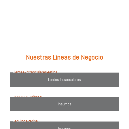
Prueba con: tipos de lentes, marcas comercializadas, equipos o
utiliza el filtro de búsqueda del lado derecho.
Nuestras Líneas de Negocio
Lentes Intraoculares
Insumos
Equipos