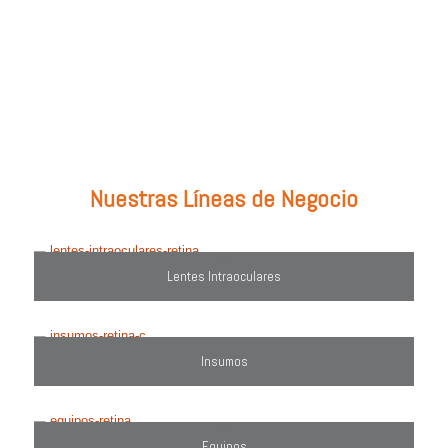
Prueba con: tipos de lentes, marcas comercializadas, equipos o
utiliza el filtro de búsqueda del lado derecho.
Nuestras Líneas de Negocio
Lentes Intraoculares
Insumos
Equipos