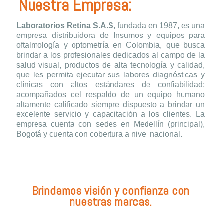
Nuestra Empresa:
Laboratorios Retina S.A.S
, fundada en 1987, es una
empresa distribuidora de Insumos y equipos para
oftalmología y optometría en Colombia, que busca
brindar a los profesionales dedicados al campo de la
salud visual, productos de alta tecnología y calidad,
que les permita ejecutar sus labores diagnósticas y
clínicas con altos estándares de confiabilidad;
acompañados del respaldo de un equipo humano
altamente calificado siempre dispuesto a brindar un
excelente servicio y capacitación a los clientes. La
empresa cuenta con sedes en Medellín (principal),
Bogotá y cuenta con cobertura a nivel nacional.
Brindamos visión y confianza con
nuestras marcas.