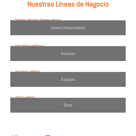
Nuestras Líneas de Negocio
Lentes Intraoculares
Insumos
Equipos
Otros