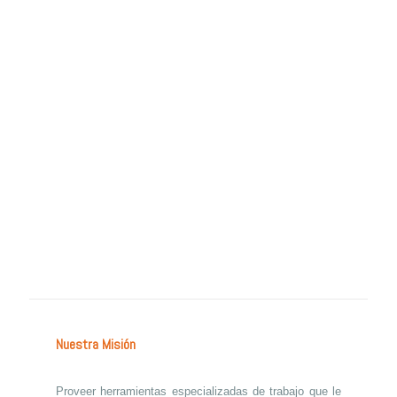
Nuestra Misión
Proveer herramientas especializadas de trabajo que le