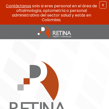
X
Contáctanos
solo si eres personal en el área de
oftalmología, optometría o personal
administrativo del sector salud y estás en
Colombia.