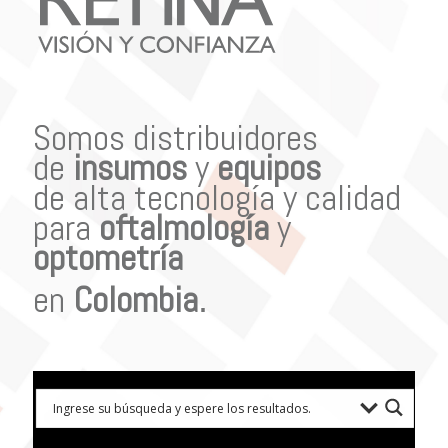
Somos distribuidores
de
insumos
y
equipos
de alta tecnología y calidad
para
oftalmología
y
optometría
en
Colombia
.
Prueba con: tipos de lentes, marcas comercializadas, equipos o