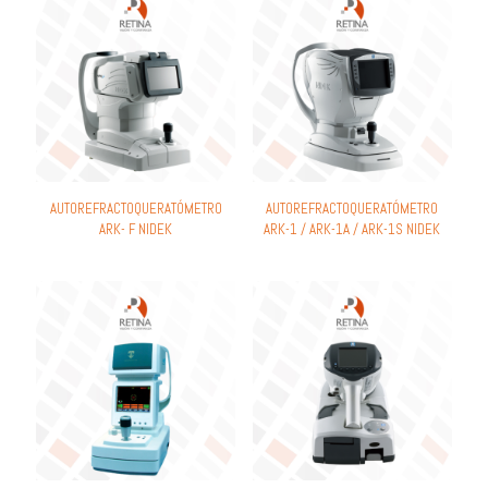
AUTOREFRACTOQUERATÓMETRO
AUTOREFRACTOQUERATÓMETRO
ARK- F NIDEK
ARK-1 / ARK-1A / ARK-1S NIDEK