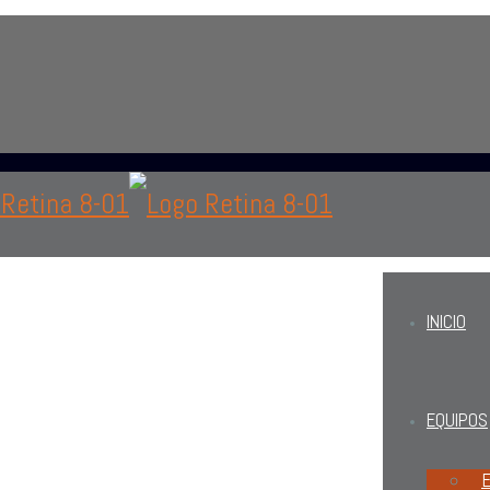
 área de oftalmología, optometría o personal administrat
INICIO
EQUIPOS