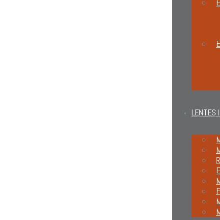
E
LENTES 
M
M
R
M
F
M
M