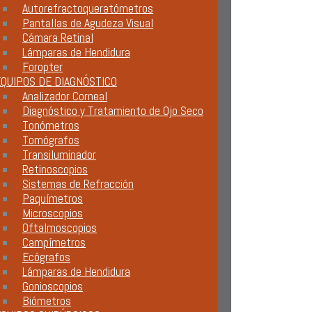
Autorefractoqueratómetros
Pantallas de Agudeza Visual
Cámara Retinal
Lámparas de Hendidura
Foropter
QUIPOS DE DIAGNÓSTICO
Analizador Corneal
Diagnóstico y Tratamiento de Ojo Seco
Tonómetros
Tomógrafos
Transiluminador
Retinoscopios
Sistemas de Refracción
Paquímetros
Microscopios
Oftalmoscopios
Campímetros
Ecógrafos
Lámparas de Hendidura
Gonioscopios
Biómetros