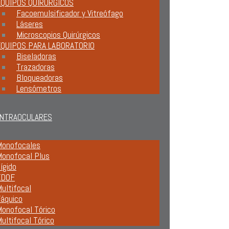
QUIPOS QUIRÚRGICOS
Facoemulsificador y Vitreófago
Láseres
Microscopios Quirúrgicos
EQUIPOS PARA LABORATORIO
Biseladoras
Trazadoras
Bloqueadoras
Lensómetros
INTRAOCULARES
onofocales
onofocal Plus
ígido
EDOF
ultifocal
áquico
onofocal Tórico
ultifocal Tórico