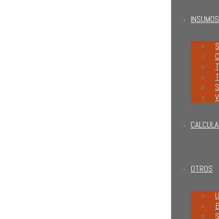
INSUMOS
S
C
T
T
S
V
CALCULA
OTROS
U
B
S