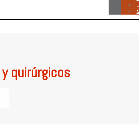
L
M
y quirúrgicos