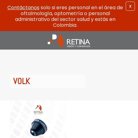
X
Contáctanos
solo si eres personal en el área de
oftalmología, optometría o personal
administrativo del sector salud y estás en
Colombia.
VOLK