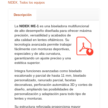
NIDEK
,
Todos los equipos
Descripción
La
NIDEK ME-1
es una biseladora multifuncional
de alto desempeño diseñada para ofrecer máxima
precisión, versatilidad y
acabados de
alta calidad en lentes oftálmicos. Su
tecnología avanzada permite trabajar
fácilmente con monturas deportivas,
especiales y de alta curvatura,
garantizando un ajuste preciso y una
estética superior.
Integra funciones avanzadas como biselado
escalonado y parcial de hasta 11 mm, biselado
personalizado, ranurado parcial, facetas
decorativas, perforación automática 3D y cortes de
diseño, ampliando las posibilidades de
personalización y adaptación para todo tipo de
lentes y monturas.
Su estructura reforzada proporciona mayor