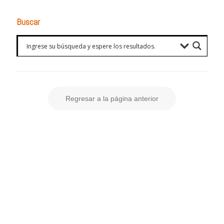
Buscar
App Casino Mania
Planetwin365 registrazione casino
Casino online Winspark secure
CasinoStar casino online
Codice bonus fastbet casino online
online
CasinoMania Online aggiunge sempre nuovi giochi per
Con una tecnologia all'avanguardia e un'ampia varietà di
CasinoStar è un casinò online che si concentra sul fornire ai
Il codice bonus fastbet casinò online è un ottimo modo per i