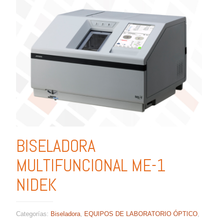
BISELADORA
MULTIFUNCIONAL ME-1
NIDEK
Categorías:
Biseladora
,
EQUIPOS DE LABORATORIO ÓPTICO
,