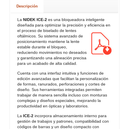
Descripción
La
NIDEK ICE-2
es una bloqueadora inteligente
diseñada para optimizar la precisión y eficiencia en
el proceso de biselado
de lentes
oftálmicos. Su sistema avanzado de
posicionamiento mantiene la lente
estable durante el bloqueo,
reduciendo movimientos no deseados
y garantizando una alineación precisa
para un acabado de alta calidad.
Cuenta con una interfaz intuitiva y funciones de
edición avanzadas que facilitan la personalización
de formas, ranurados, perforaciones y cortes de
diseño. Sus herramientas integradas permiten
trabajar de manera sencilla incluso con monturas
complejas y diseños especiales, mejorando la
productividad en ópticas y laboratorios.
La
ICE-2
incorpora almacenamiento interno para
gestión de trabajos y patrones, compatibilidad con
códigos de barras y un diseño compacto con