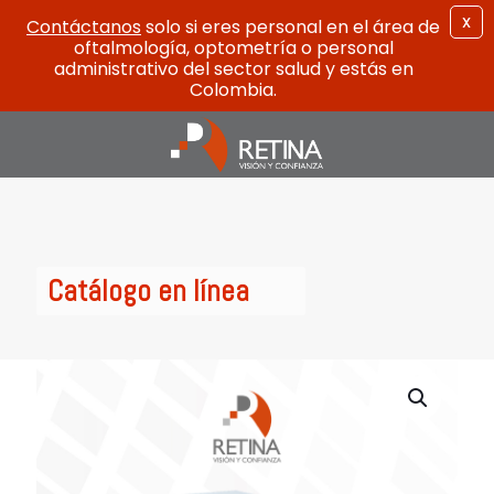
X
Contáctanos
solo si eres personal en el área de
oftalmología, optometría o personal
administrativo del sector salud y estás en
Colombia.
Catálogo en línea