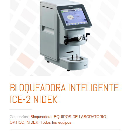
BLOQUEADORA INTELIGENTE
ICE-2 NIDEK
Categorías:
Bloqueadora
,
EQUIPOS DE LABORATORIO
ÓPTICO
,
NIDEK
,
Todos los equipos