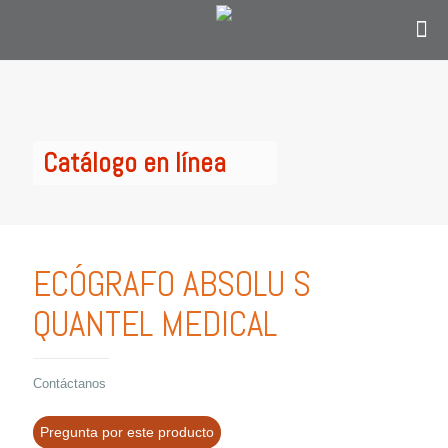
Contáctanos
solo si eres personal en el área de
oftalmología, optometría o personal
administrativo del sector salud y estás en
Colombia.
Catálogo en línea
ECÓGRAFO ABSOLU S
QUANTEL MEDICAL
Contáctanos
Pregunta por este producto