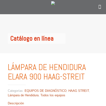
Contáctanos
solo si eres personal en el área de
oftalmología, optometría o personal
administrativo del sector salud y estás en
Colombia.
Catálogo en línea
LÁMPARA DE HENDIDURA
ELARA 900 HAAG-STREIT
Categorías:
EQUIPOS DE DIAGNÓSTICO
,
HAAG STREIT
,
Lámpara de Hendidura
,
Todos los equipos
Descripción