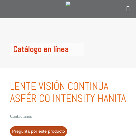
Contáctanos
solo si eres personal en el área de
oftalmología, optometría o personal
administrativo del sector salud y estás en
Colombia.
Catálogo en línea
LENTE VISIÓN CONTINUA
ASFÉRICO INTENSITY HANITA
Contáctanos
Pregunta por este producto