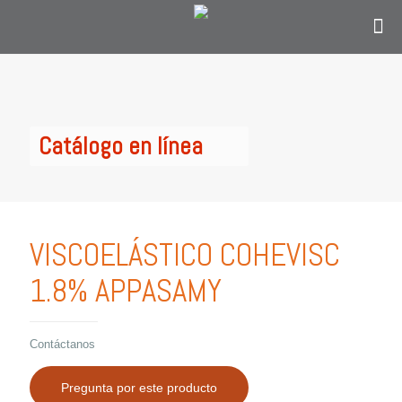
Contáctanos
solo si eres personal en el área de
oftalmología, optometría o personal
administrativo del sector salud y estás en
Colombia.
Catálogo en línea
VISCOELÁSTICO COHEVISC
1.8% APPASAMY
Contáctanos
Pregunta por este producto