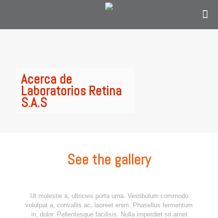
Contáctanos
solo si eres personal en el área de
oftalmología, optometría o personal
administrativo del sector salud y estás en
Colombia.
Acerca de
Laboratorios Retina
S.A.S
See the gallery
Ut molestie a, ultricies porta urna. Vestibulum commodo
volutpat a, convallis ac, laoreet enim. Phasellus fermentum
in, dolor. Pellentesque facilisis. Nulla imperdiet sit amet