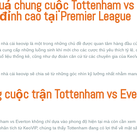
ả chung cuộc Tottenham vs E
 đỉnh cao tại Premier League
hà cái keovip là một trong những chủ đề được quan tâm hàng đầu của 
ung cấp những luồng sinh khí mới cho các cược thủ yêu thích tỷ lệ, d
ác số liệu thống kê, cũng như dự đoán căn cứ từ các chuyên gia của Ke
hà cái keovip sẽ chia sẻ từ những góc nhìn kỹ lưỡng nhất nhằm mang l
cuộc trận Tottenham vs Ever
ham vs Everton không chỉ dựa vào phong độ hiện tại mà còn cần xem xét
phân tích từ KeoVIP, chúng ta thấy Tottenham đang có lợi thế về mặt s