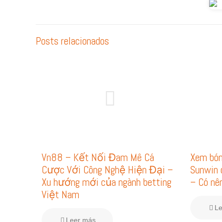
Posts relacionados
Vn88 – Kết Nối Đam Mê Cá
Xem bón
Cược Với Công Nghệ Hiện Đại –
Sunwin 
Xu hướng mới của ngành betting
– Có nê
Việt Nam
Le
Leer más