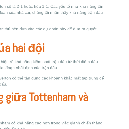
ton sẽ là 2-1 hoặc hòa 1-1. Các yếu tố như khả năng tận
oán của nhà cái, chúng tôi nhận thấy khả năng trận đấu
ược thủ nên dựa vào các dự đoán này để đưa ra quyết
ủa hai đội
ể hiện rõ khả năng kiểm soát trận đấu từ thời điểm đầu
giai đoạn nhất định của trận đấu.
 Everton có thể tận dụng các khoảnh khắc mất tập trung để
đấu.
ng giữa Tottenham và
tenham có khả năng cao hơn trong việc giành chiến thắng