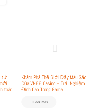
n tử
Khám Phá Thế Giới Đầy Màu Sắc
 mới
Của VN88 Casino – Trải Nghiệm
h toán
Đỉnh Cao Trong Game
Leer más