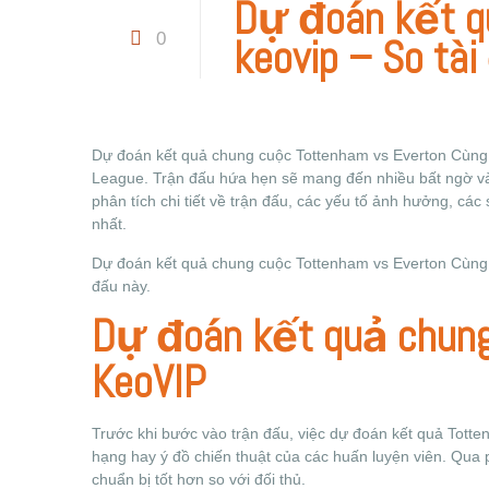
Dự đoán kết qu
0
keovip – So tài
Dự đoán kết quả chung cuộc Tottenham vs Everton Cùng n
League. Trận đấu hứa hẹn sẽ mang đến nhiều bất ngờ và c
phân tích chi tiết về trận đấu, các yếu tố ảnh hưởng, c
nhất.
Dự đoán kết quả chung cuộc Tottenham vs Everton Cùng n
đấu này.
Dự đoán kết quả chung 
KeoVIP
Trước khi bước vào trận đấu, việc dự đoán kết quả Totten
hạng hay ý đồ chiến thuật của các huấn luyện viên. Qua 
chuẩn bị tốt hơn so với đối thủ.