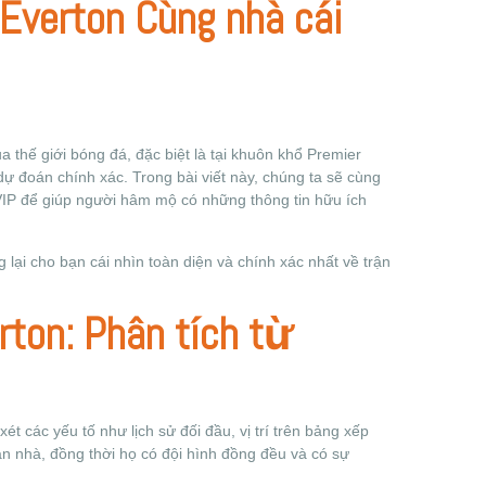
verton Cùng nhà cái
thế giới bóng đá, đặc biệt là tại khuôn khổ Premier
ự đoán chính xác. Trong bài viết này, chúng ta sẽ cùng
oVIP để giúp người hâm mộ có những thông tin hữu ích
ại cho bạn cái nhìn toàn diện và chính xác nhất về trận
ton: Phân tích từ
 các yếu tố như lịch sử đối đầu, vị trí trên bảng xếp
ân nhà, đồng thời họ có đội hình đồng đều và có sự