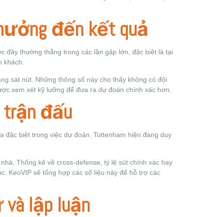
h hưởng đến kết quả
 đây thường thắng trong các lần gặp lớn, đặc biệt là tại
n khách.
hắng sát nút. Những thông số này cho thấy không có đội
 được xem xét kỹ lưỡng để đưa ra dự đoán chính xác hơn.
 trận đấu
ĩa đặc biệt trong việc dự đoán. Tottenham hiện đang duy
a nhà. Thống kê về cross-defense, tỷ lệ sút chính xác hay
 KeoVIP sẽ tổng hợp các số liệu này để hỗ trợ các
 và lập luận