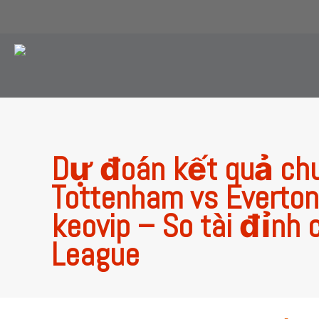
Contáctanos
solo si eres personal en el
Dự đoán kết quả ch
Tottenham vs Everton
keovip – So tài đỉnh 
League