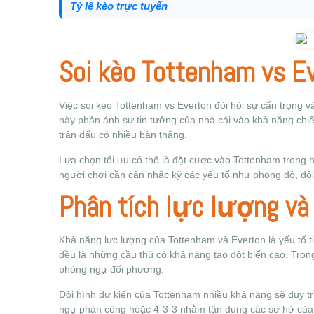
Tỷ lệ kèo trực tuyến
Soi kèo Tottenham vs E
Việc soi kèo Tottenham vs Everton đòi hỏi sự cẩn trọng v
này phản ánh sự tin tưởng của nhà cái vào khả năng chiế
trận đấu có nhiều bàn thắng.
Lựa chọn tối ưu có thể là đặt cược vào Tottenham trong h
người chơi cần cân nhắc kỹ các yếu tố như phong độ, đội 
Phân tích lực lượng và
Khả năng lực lượng của Tottenham và Everton là yếu tố t
đều là những cầu thủ có khả năng tạo đột biến cao. Trong
phòng ngự đối phương.
Đội hình dự kiến của Tottenham nhiều khả năng sẽ duy trì
ngự phản công hoặc 4-3-3 nhằm tận dụng các sơ hở của đố