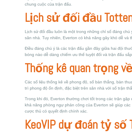
chung cuộc của trận đấu.
Lịch sử đối đầu Totte
Lịch sử đối đầu luôn là một trong những chỉ số đáng chú 
sân nhà. Tuy nhiên, Everton có khả năng gây khó dễ và t
Điều đáng chú ý là các trận đấu gần đây giữa hai đội thư
bóng nào dễ dàng chiếm ưu thế tuyệt đối và trận đấu sắp
Thống kê quan trọng v
Các số liệu thống kê về phong độ, số bàn thắng, bàn thua
trì phong độ ổn định, đặc biệt trên sân nhà với số trận thắ
Trong khi đó, Everton thường chơi tốt trong các trận gặp 
khả năng phòng ngự phản công của Everton sẽ giúp các 
cược thủ có quyết định chính xác.
KeoVIP dự đoán tỷ số T