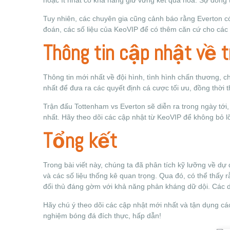
hoặc ít nhất có khả năng giữ vững kết quả hòa. Sự đồng 
Tuy nhiên, các chuyên gia cũng cảnh báo rằng Everton có
đoán, các số liệu của KeoVIP để có thêm căn cứ cho các 
Thông tin cập nhật về 
Thông tin mới nhất về đội hình, tình hình chấn thương, 
nhất để đưa ra các quyết định cá cược tối ưu, đồng thời 
Trận đấu Tottenham vs Everton sẽ diễn ra trong ngày tới
nhất. Hãy theo dõi các cập nhật từ KeoVIP để không bỏ lỡ 
Tổng kết
Trong bài viết này, chúng ta đã phân tích kỹ lưỡng về d
và các số liệu thống kê quan trọng. Qua đó, có thể thấy 
đối thủ đáng gờm với khả năng phản kháng dữ dội. Các dự
Hãy chú ý theo dõi các cập nhật mới nhất và tận dụng các
nghiệm bóng đá đích thực, hấp dẫn!