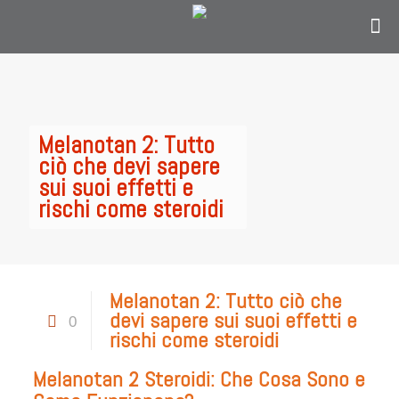
Contáctanos
solo si eres personal en el área de
oftalmología, optometría o personal
administrativo del sector salud y estás en
Colombia.
Melanotan 2: Tutto
ciò che devi sapere
sui suoi effetti e
rischi come steroidi
Melanotan 2: Tutto ciò che
devi sapere sui suoi effetti e
0
rischi come steroidi
Melanotan 2 Steroidi: Che Cosa Sono e