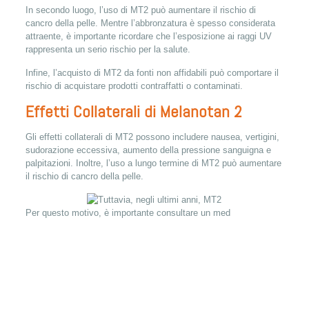
In secondo luogo, l’uso di MT2 può aumentare il rischio di
cancro della pelle. Mentre l’abbronzatura è spesso considerata
attraente, è importante ricordare che l’esposizione ai raggi UV
rappresenta un serio rischio per la salute.
Infine, l’acquisto di MT2 da fonti non affidabili può comportare il
rischio di acquistare prodotti contraffatti o contaminati.
Effetti Collaterali di Melanotan 2
Gli effetti collaterali di MT2 possono includere nausea, vertigini,
sudorazione eccessiva, aumento della pressione sanguigna e
palpitazioni. Inoltre, l’uso a lungo termine di MT2 può aumentare
il rischio di cancro della pelle.
Per questo motivo, è importante consultare un med
App Casino Mania
Planetwin365 registrazione casino
Casino online Winspark secure
CasinoStar casino online
Codice bonus fastbet casino online