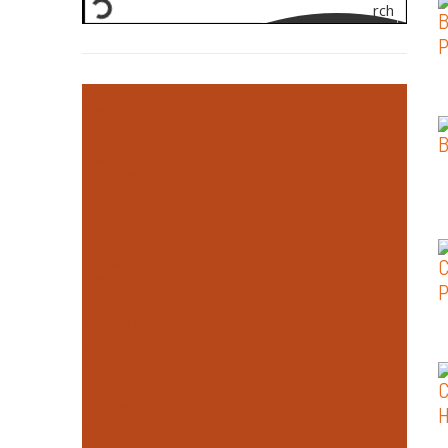
Search
B
P
APPASAMY
CSO
FCI
H&C
HAAG STREIT
HANITA
HEINE
HONGDEE
C
HOYA
INSUMOS
LENTES
MECCANOTTICA MAZZA
NEOTECH
NIDEK
OERTLI
OTROS
PHELCOM