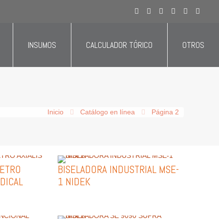
ivo del sector salud y estás en Colombia.
INSUMOS
CALCULADOR TÓRICO
OTROS
Inicio
Catálogo en línea
Página 2
METRO
BISELADORA INDUSTRIAL MSE-
DICAL
1 NIDEK