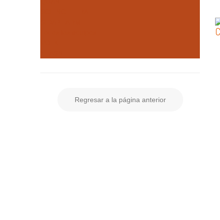
QUANTEL
SCIENCETERA
SIDAPHARM
Todos los equipos
VOLK
YEASN
App Casino Mania
Planetwin365 registrazi
Casino online Winspark 
CasinoStar casino onlin
Codice bonus fastbet ca
CasinoMania Online aggiunge sempre nuovi giochi per man
La registrazione al casinò online
planetwin365 registrazi
Con una tecnologia all'avanguardia e un'ampia varietà di g
CasinoStar è un casinò online che si concentra sul fornire
Il codice bonus fastbet casinò online è un ottimo modo per